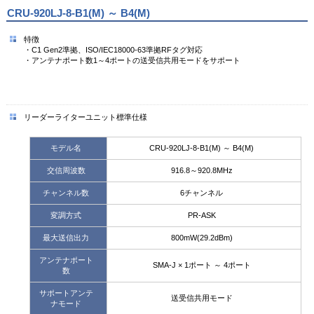
CRU-920LJ-8-B1(M) ～ B4(M)
特徴
・C1 Gen2準拠、ISO/IEC18000-63準拠RFタグ対応
・アンテナポート数1～4ポートの送受信共用モードをサポート
リーダーライターユニット標準仕様
モデル名
CRU-920LJ-8-B1(M) ～ B4(M)
交信周波数
916.8～920.8MHz
チャンネル数
6チャンネル
変調方式
PR-ASK
最大送信出力
800mW(29.2dBm)
アンテナポート
SMA-J × 1ポート ～ 4ポート
数
サポートアンテ
送受信共用モード
ナモード