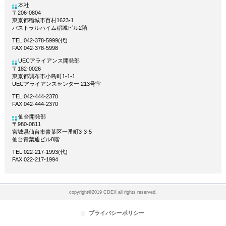
本社
〒206-0804
東京都稲城市百村1623-1
パストラルハイム稲城ビル2階
TEL 042-378-5999(代)
FAX 042-378-5998
UECアライアンス開発部
〒182-0026
東京都調布市小島町1-1-1
UECアライアンスセンター 213号室
TEL 042-444-2370
FAX 042-444-2370
仙台開発部
〒980-0811
宮城県仙台市青葉区一番町3-3-5
仙台青葉通ビル8階
TEL 022-217-1993(代)
FAX 022-217-1994
copyright©2019 CDEX all rights reserved.
プライバシーポリシー