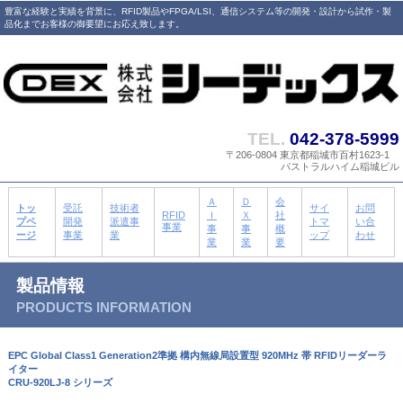
豊富な経験と実績を背景に、RFID製品やFPGA/LSI、通信システム等の開発・設計から試作・製
品化までお客様の御要望にお応え致します。
TEL.
042-378-5999
〒206-0804 東京都稲城市百村1623-1
パストラルハイム稲城ビル
Ａ
Ｄ
会
トッ
受託
技術者
サイ
お問
RFID
Ｉ
Ｘ
社
プペ
開発
派遣事
トマ
い合
事業
事
事
概
ージ
事業
業
ップ
わせ
業
業
要
製品情報
PRODUCTS INFORMATION
EPC Global Class1 Generation2準拠 構内無線局設置型 920MHz 帯 RFIDリーダーラ
イター
CRU-920LJ-8 シリーズ