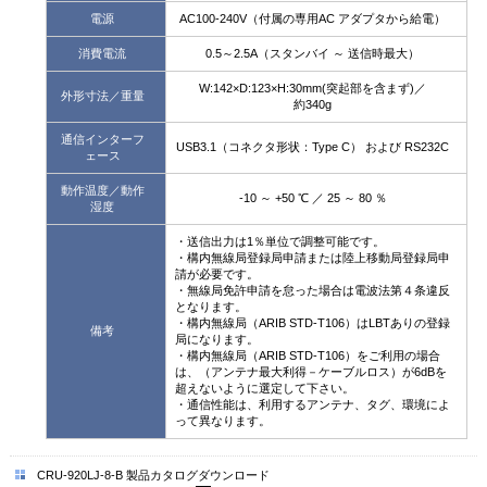
電源
AC100-240V（付属の専用AC アダプタから給電）
消費電流
0.5～2.5A（スタンバイ ～ 送信時最大）
W:142×D:123×H:30mm(突起部を含まず)／
外形寸法／重量
約340g
通信インターフ
USB3.1（コネクタ形状：Type C） および RS232C
ェース
動作温度／動作
-10 ～ +50 ℃ ／ 25 ～ 80 ％
湿度
・送信出力は1％単位で調整可能です。
・構内無線局登録局申請または陸上移動局登録局申
請が必要です。
・無線局免許申請を怠った場合は電波法第４条違反
となります。
・構内無線局（ARIB STD-T106）はLBTありの登録
備考
局になります。
・構内無線局（ARIB STD-T106）をご利用の場合
は、（アンテナ最大利得－ケーブルロス）が6dBを
超えないように選定して下さい。
・通信性能は、利用するアンテナ、タグ、環境によ
って異なります。
CRU-920LJ-8-B 製品カタログダウンロード