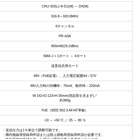
CRU-920LJ-8-D1(M) ～ D4(M)
916.8～920.8MHz
6チャンネル
PR-ASK
800mW(29.2dBm)
SMA-J × 1ポート ～ 4ポート
送受信共用モード
48V（PoE給電）、入力電圧範囲44～57V
48V入力時の待機時：75mA、動作時：220mA
W:142×D:123×H:30mm(突起部を含まず)／
約380g
PoE（IEEE 802.3 AF/AT準拠）
-10 ～ +50 ℃ ／ 25 ～ 80 ％
・送信出力は1％単位で調整可能です。
・構内無線局登録局申請または陸上移動局登録局申請が必要です。