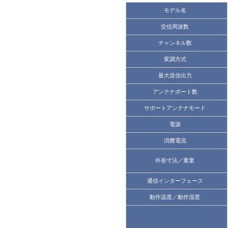
モデル名
交信周波数
チャンネル数
変調方式
最大送信出力
アンテナポート数
サポートアンテナモード
電源
消費電流
外形寸法／重量
通信インターフェース
動作温度／動作湿度