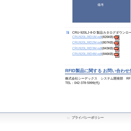
備考
CRU-920LJ-8-D 製品カタログダウンロ
CRU920LJ8D1M.pdf
(826KB)
CRU920LJ8D2M.pdf
(807KB)
CRU920LJ8D3M.pdf
(843KB)
CRU920LJ8D4M.pdf
(846KB)
RFID製品に関する お問い合わせ
株式会社シーデックス システム開発部 RFI
TEL：042-378-5999(代)
プライバシーポリシー