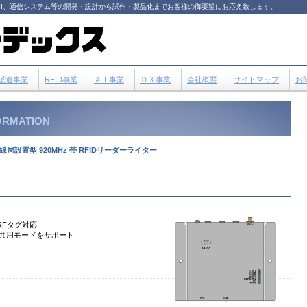
/LSI、通信システム等の開発・設計から試作・製品化までお客様の御要望にお応え致します。
派遣事業
RFID事業
ＡＩ事業
ＤＸ事業
会社概要
サイトマップ
お
ORMATION
拠 構内無線局設置型 920MHz 帯 RFIDリーダーライター
準拠RFタグ対応
信共用モードをサポート