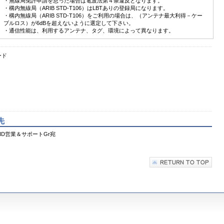
・無線局免許申請を怠った場合は電波法第４条違反となります。
・構内無線局（ARIB STD-T106）はLBTありの登録局になります。
・構内無線局（ARIB STD-T106）をご利用の場合は、（アンテナ最大利得－ケー
ブルロス）が6dBを超えないように選定して下さい。
・通信性能は、利用するアンテナ、タグ、環境によって異なります。
ード
先
D営業＆サポートGr宛